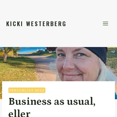
Skip
to
content
KICKI WESTERBERG
PERSONLIGT 2022
Business as usual,
eller