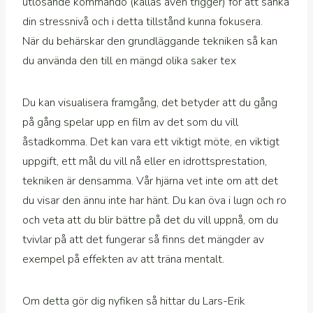
utlösande kommando (kallas även trigger) för att sänka
din stressnivå och i detta tillstånd kunna fokusera.
När du behärskar den grundläggande tekniken så kan
du använda den till en mängd olika saker tex
Du kan visualisera framgång, det betyder att du gång
på gång spelar upp en film av det som du vill
åstadkomma. Det kan vara ett viktigt möte, en viktigt
uppgift, ett mål du vill nå eller en idrottsprestation,
tekniken är densamma. Vår hjärna vet inte om att det
du visar den ännu inte har hänt. Du kan öva i lugn och ro
och veta att du blir bättre på det du vill uppnå, om du
tvivlar på att det fungerar så finns det mängder av
exempel på effekten av att träna mentalt.
Om detta gör dig nyfiken så hittar du Lars-Erik