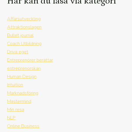
Här kan du läsa via kategori
Affärsutveckling
Attraktionslagen
Bullet journal
Coach Utbildning
Driva eget
Entreprenörer berättar
entreprenorskan
Human Design
Intuition
Marknadsföring
Mastermind
Min resa
NLP
Online Business