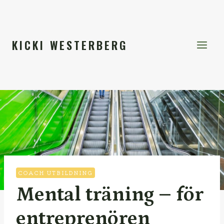
Skip
to
content
KICKI WESTERBERG
COACH UTBILDNING
Mental träning – för
entreprenören