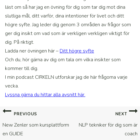
läst om så har jag en övning för dig som tar dig mot dina
slutliga mål, ditt varför, dina intentioner för livet och ditt
högre syfte. Jag leder dig genom 3 områden av frågor som
ger dig insikt om vad som är verkligen verkligen viktigt för
dig. På riktigt.
Ladda ner övningen här –
Ditt högre syfte
Och du, hör gärna av dig om tala om vilka insikter som
kommer till dig.
I min podcast CIRKELN utforskar jag de här frågorna varje
vecka.
Lyssna gärna du hittar alla avsnitt här.
Inläggsnavigering
PREVIOUS
NEXT
New Zenler som kursplattform
NLP tekniker för dig som är
en GUIDE
coach