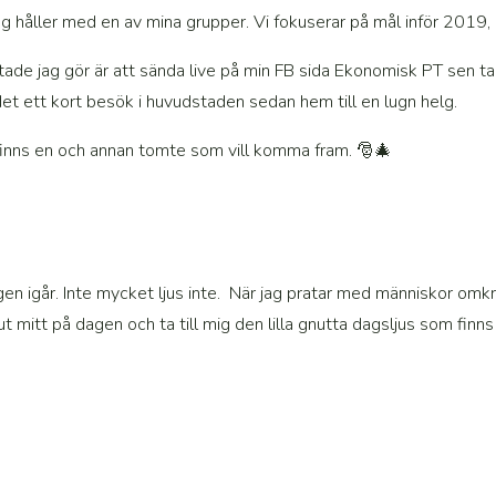
håller med en av mina grupper. Vi fokuserar på mål inför 2019,
ade jag gör är att sända live på min FB sida Ekonomisk PT sen tar
det ett kort besök i huvudstaden sedan hem till en lugn helg.
finns en och annan tomte som vill komma fram. 🎅🎄
dagen igår. Inte mycket ljus inte. När jag pratar med människor o
ut mitt på dagen och ta till mig den lilla gnutta dagsljus som finn