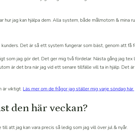
ar hur jag kan hjälpa dem. Alla system, både målmotorn & mina rut
unders. Det är så ett system fungerar som bäst, genom att få för
t som jag gör det. Det ger mig två fördelar. Nästa gång jag tex la
 är det bra när jag vid ett senare tillfälle vill ta in hjälp. Det ä
 är viktigt.
Läs mer om de frågor jag ställer mig varje söndag här.
just den här veckan?
ill att jag kan vara precis så ledig som jag vill över jul & nyår.