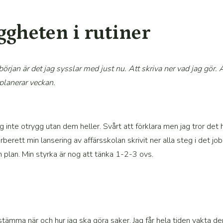
ggheten i rutiner
a början är det jag sysslar med just nu. Att skriva ner vad jag gör.
planerar veckan.
 inte otrygg utan dem heller. Svårt att förklara men jag tror det h
rberett min lansering av affärsskolan skrivit ner alla steg i det jo
 plan. Min styrka är nog att tänka 1-2-3 ovs.
stämma när och hur jag ska göra saker. Jag får hela tiden vakta den 