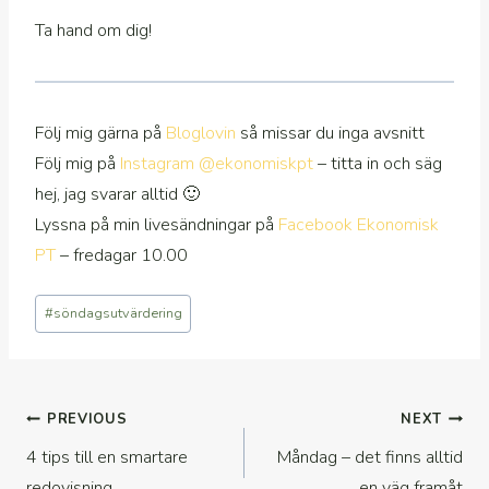
Ta hand om dig!
Följ mig gärna på
Bloglovin
så missar du inga avsnitt
Följ mig på
Instagram @ekonomiskpt
– titta in och säg
hej, jag svarar alltid 🙂
Lyssna på min livesändningar på
Facebook Ekonomisk
PT
– fredagar 10.00
Post
#
söndagsutvärdering
Tags:
Inläggsnavigering
PREVIOUS
NEXT
4 tips till en smartare
Måndag – det finns alltid
redovisning
en väg framåt