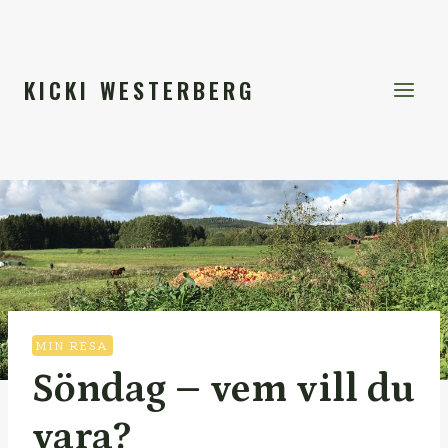
Skip
to
content
KICKI WESTERBERG
MIN RESA
Söndag – vem vill du
vara?