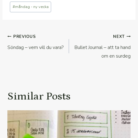
Post
#
måndag - ny vecka
Tags:
Inläggsnavigering
PREVIOUS
NEXT
Söndag – vem vill du vara?
Bullet Journal – att ta hand
om en surdeg
Similar Posts