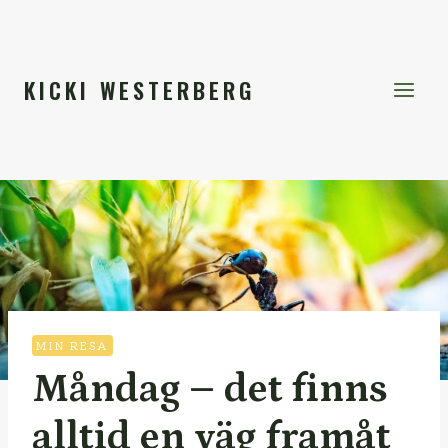
Skip
to
content
KICKI WESTERBERG
MIN RESA
Måndag – det finns
alltid en väg framåt