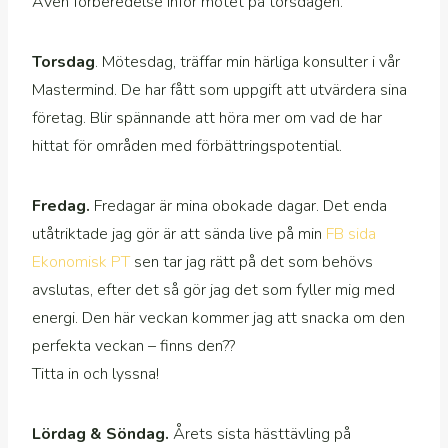
Även förberedelse inför mötet på torsdagen.
Torsdag
. Mötesdag, träffar min härliga konsulter i vår
Mastermind. De har fått som uppgift att utvärdera sina
företag. Blir spännande att höra mer om vad de har
hittat för områden med förbättringspotential.
Fredag.
Fredagar är mina obokade dagar. Det enda
utåtriktade jag gör är att sända live på min
FB sida
Ekonomisk PT
sen tar jag rätt på det som behövs
avslutas, efter det så gör jag det som fyller mig med
energi. Den här veckan kommer jag att snacka om den
perfekta veckan – finns den??
Titta in och lyssna!
Lördag & Söndag.
Årets sista hästtävling på