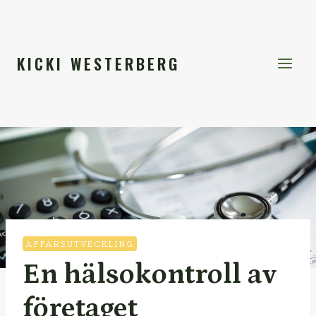
Skip
to
content
KICKI WESTERBERG
AFFÄRSUTVECKLING
En hälsokontroll av
företaget