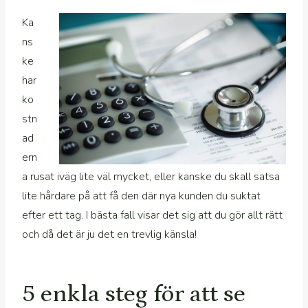
Ka
ns
ke
har
ko
stn
ad
ern
a rusat iväg lite väl mycket, eller kanske du skall satsa
lite hårdare på att få den där nya kunden du suktat
efter ett tag. I bästa fall visar det sig att du gör allt rätt
och då det är ju det en trevlig känsla!
5 enkla steg för att se