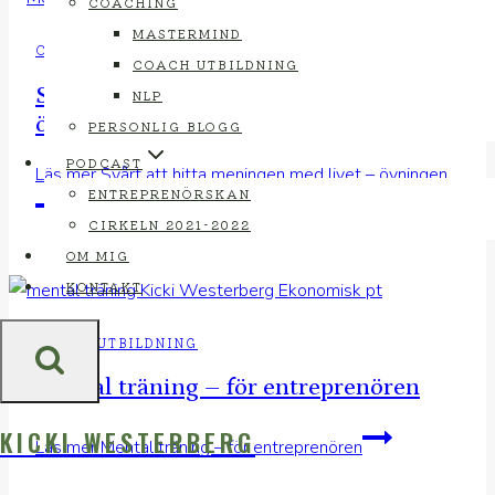
COACHING
MASTERMIND
COACH UTBILDNING
COACH UTBILDNING
Svårt att hitta meningen med livet –
NLP
övningen
PERSONLIG BLOGG
PODCAST
Läs mer
Svårt att hitta meningen med livet – övningen
ENTREPRENÖRSKAN
CIRKELN 2021-2022
OM MIG
KONTAKT
COACH UTBILDNING
Mental träning – för entreprenören
KICKI WESTERBERG
Läs mer
Mental träning – för entreprenören