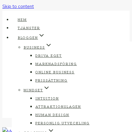
Skip to content
HEM
TJÄNSTER
BLOGGEN
BUSINESS
DRIVA EGET
MARKNADSFÖRING
ONLINE BUSINESS
Coach Utbildning
PRISSÄTTNING
MINDSET
För dig som coachar eller guidar andra. Nyckeln till framgång är
INTUITION
att bli bra på att hjälpa andra att skapa varaktig förändring. Här
ATTRAKTIONSLAGEN
hittar du inlägg för dig.
HUMAN DESIGN
PERSONLIG UTVECKLING