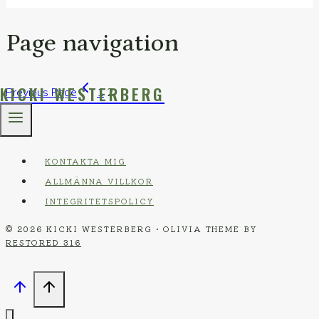
Page navigation
KICKI WESTERBERG
Previous Page
1
2
KONTAKTA MIG
ALLMÄNNA VILLKOR
INTEGRITETSPOLICY
© 2026 KICKI WESTERBERG • OLIVIA THEME BY
RESTORED 316