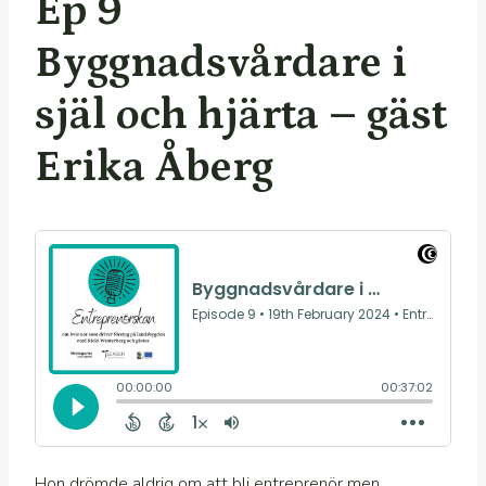
Ep 9
Byggnadsvårdare i
själ och hjärta – gäst
Erika Åberg
Hon drömde aldrig om att bli entreprenör men