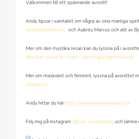
Välkommen till ett spännande avsnitt!
Andy tipsar i samtalet om några av sina manliga spir
www.jayshetty.me
och Aubrey Marcus och allt av Bj
Mer om den mystika resan kan du lyssna på i avsnit
låta livet skava en stund – gäst Kajsa Ingemarsson
Mer om maskulint och feminint, lyssna på avsnittet 
Johansson
Andy hittar du här
https://www.uppvaknandet.nu/
Följ mig på Instagram
@kicki_westerberg
och lämna e