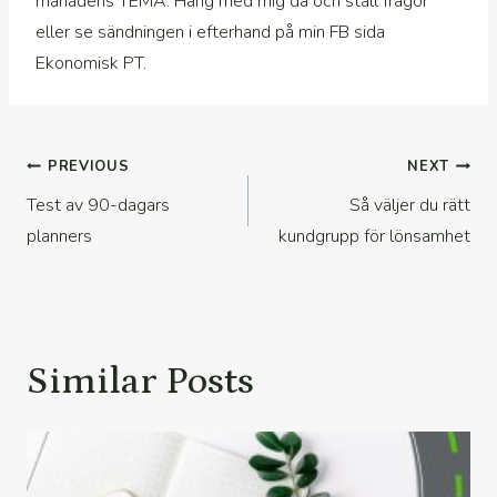
månadens TEMA. Häng med mig då och ställ frågor
eller se sändningen i efterhand på min FB sida
Ekonomisk PT.
Inläggsnavigering
PREVIOUS
NEXT
Test av 90-dagars
Så väljer du rätt
planners
kundgrupp för lönsamhet
Similar Posts