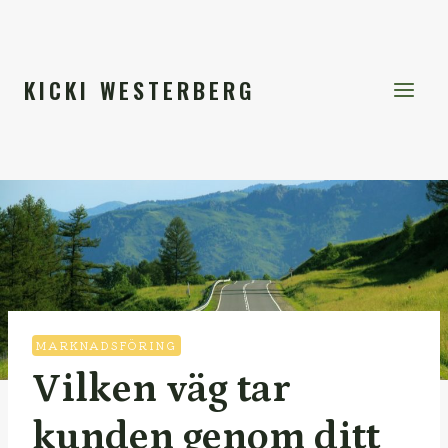
Skip
to
content
KICKI WESTERBERG
MARKNADSFÖRING
Vilken väg tar
kunden genom ditt